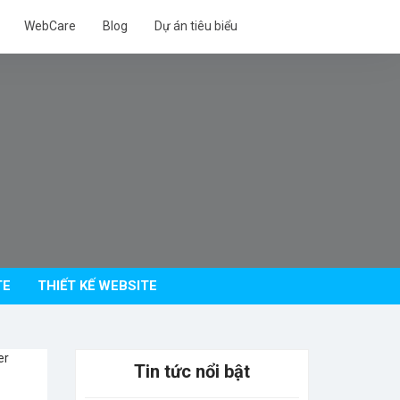
WebCare
Blog
Dự án tiêu biểu
TE
THIẾT KẾ WEBSITE
Tin tức nổi bật