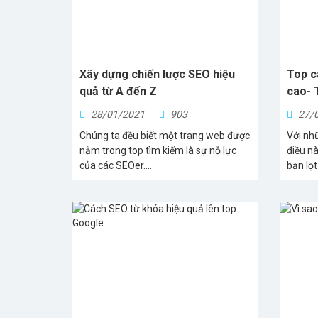
Xây dựng chiến lược SEO hiệu
Top c
quả từ A đến Z
cao- 
28/01/2021
903
27/
Chúng ta đều biết một trang web được
Với nhữ
nằm trong top tìm kiếm là sự nỗ lực
điều n
của các SEOer....
bạn lọt 