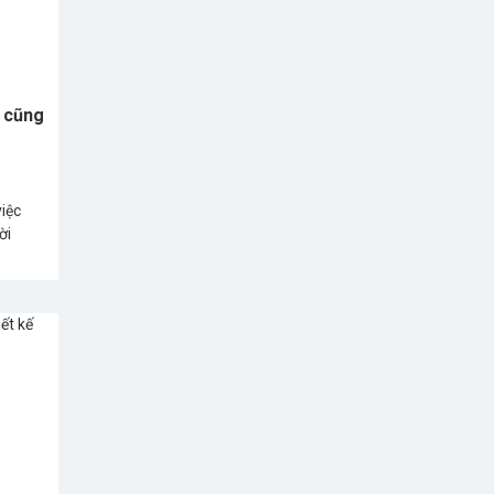
i cũng
việc
ời