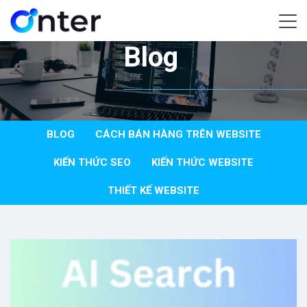
Home
/
Blog
Blog
BLOG
CÁCH BÁN HÀNG TRÊN WEBSITE
KIẾN THỨC SEO
KIẾN THỨC WEBSITE
THIẾT KẾ WEBSITE