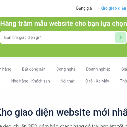
Bảng giá
Kho giao diện
Hàng trăm mẫu website cho bạn lựa chọn
n hàng
Bất động sản
Công nghệ
Doanh nghiệp
Gi
p
Nhà hàng - Khách sạn
Nội thất
Ô tô - Xe Máy
Thờ
ho giao diện website mới nh
 đẹp, chuẩn SEO, đảm bảo khách hàng có trải nghiệm tốt n