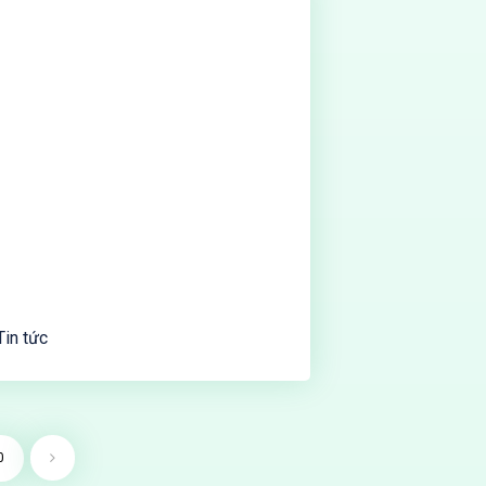
Tin tức
0