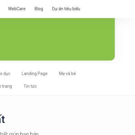
WebCare
Blog
Dự án tiêu biểu
áo dục
Landing Page
Mẹ và bé
i trang
Tin tức
ất
hất giúp bạn bán