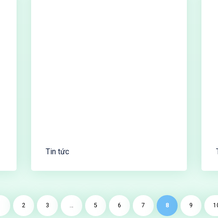
Tin tức
1
2
3
…
5
6
7
8
9
1