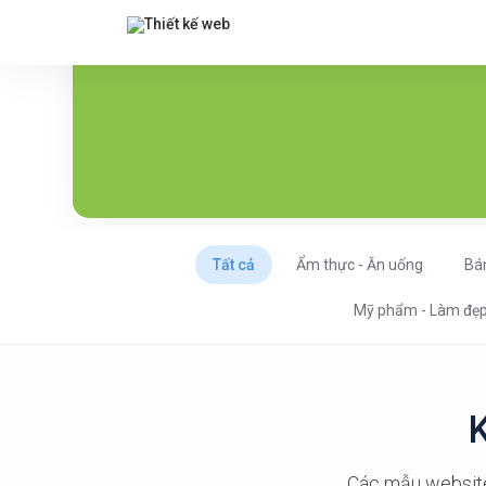
Tất cả
Ẩm thực - Ăn uống
Bá
Mỹ phẩm - Làm đẹ
K
Các mẫu website