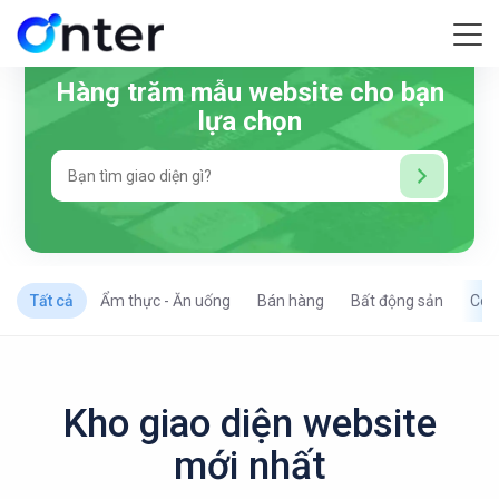
Hàng trăm mẫu website cho bạn
lựa chọn
Tất cả
Ẩm thực - Ăn uống
Bán hàng
Bất động sản
Côn
Kho giao diện website
mới nhất