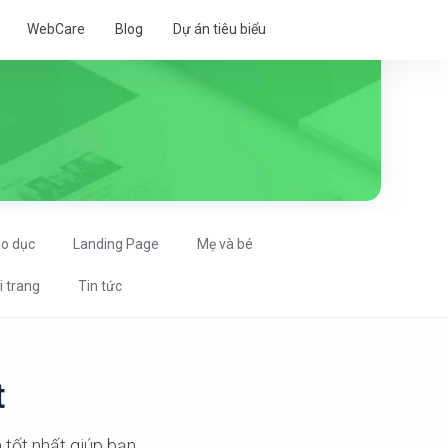
WebCare
Blog
Dự án tiêu biểu
áo dục
Landing Page
Mẹ và bé
i trang
Tin tức
t
tốt nhất giúp bạn