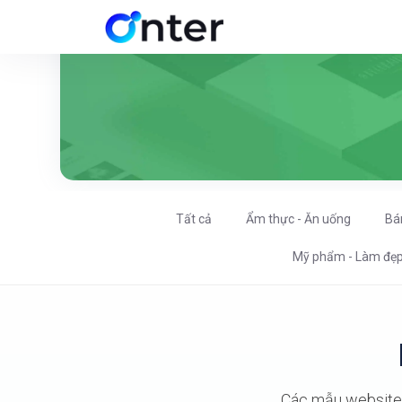
Tất cả
Ẩm thực - Ăn uống
Bá
Mỹ phẩm - Làm đẹ
Các mẫu website 