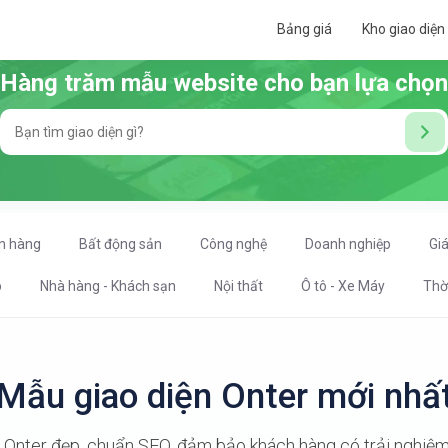
Bảng giá
Kho giao diện
Hàng trăm mẫu website cho bạn lựa chọn
n hàng
Bất động sản
Công nghệ
Doanh nghiệp
Gi
p
Nhà hàng - Khách sạn
Nội thất
Ô tô - Xe Máy
Thờ
Mẫu giao diện Onter mới nhấ
Onter đẹp, chuẩn SEO, đảm bảo khách hàng có trải nghiệm 