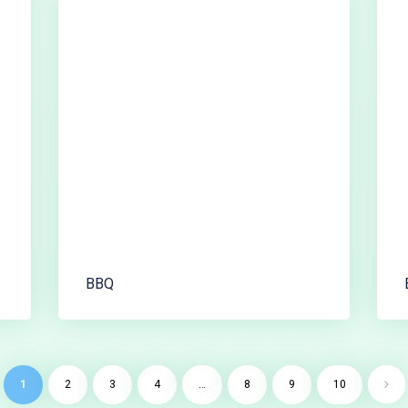
BBQ
1
2
3
4
…
8
9
10