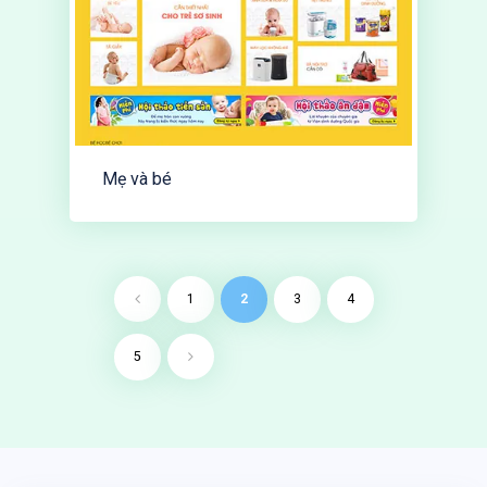
Mẹ và bé
1
2
3
4
5