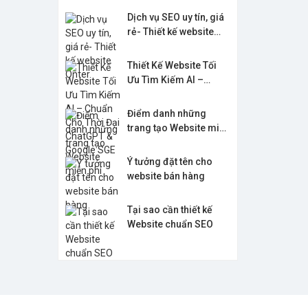
Dịch vụ SEO uy tín, giá
rẻ- Thiết kế website
Onter
Thiết Kế Website Tối
Ưu Tìm Kiếm AI –
Chuẩn Cho Thời Đại
ChatGPT & Google SGE
Điểm danh những
trang tạo Website miễn
phí
Ý tưởng đặt tên cho
website bán hàng
Tại sao cần thiết kế
Website chuẩn SEO