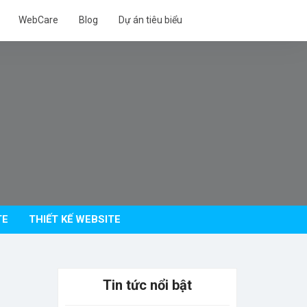
WebCare
Blog
Dự án tiêu biểu
TE
THIẾT KẾ WEBSITE
Tin tức nổi bật