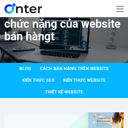
Home
/
chức năng của website bán hàngt
chức năng của website
bán hàngt
BLOG
CÁCH BÁN HÀNG TRÊN WEBSITE
KIẾN THỨC SEO
KIẾN THỨC WEBSITE
THIẾT KẾ WEBSITE